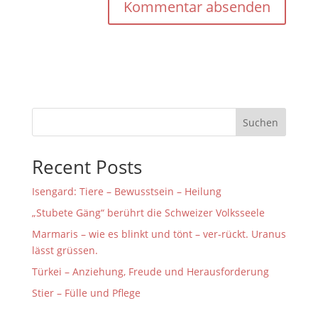
A
l
t
e
r
n
Suchen
a
t
Recent Posts
i
v
Isengard: Tiere – Bewusstsein – Heilung
e
:
„Stubete Gäng“ berührt die Schweizer Volksseele
Marmaris – wie es blinkt und tönt – ver-rückt. Uranus
lässt grüssen.
Türkei – Anziehung, Freude und Herausforderung
Stier – Fülle und Pflege