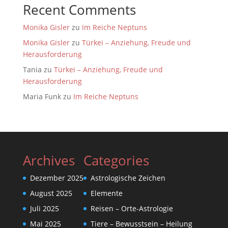
Recent Comments
Monika Gisler
zu
Im Reiche Neptuns
Monika Gisler
zu
Türkei – Anziehung, Freude und
Herausforderung
Tania
zu
Türkei – Anziehung, Freude und
Herausforderung
Maria Funk
zu
Im Reiche Neptuns
Archives
Categories
Dezember 2025
Astrologische Zeichen
August 2025
Elemente
Juli 2025
Reisen – Orte-Astrologie
Mai 2025
Tiere – Bewusstsein – Heilung